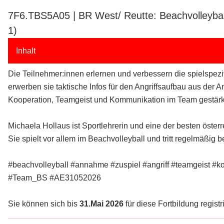
7F6.TBS5A05 | BR West/ Reutte: Beachvolleyball
1)
Inhalt
Die Teilnehmer:innen erlernen und verbessern die spielspez
erwerben sie taktische Infos für den Angriffsaufbau aus de
Kooperation, Teamgeist und Kommunikation im Team gestärk
Michaela Hollaus ist Sportlehrerin und eine der besten öster
Sie spielt vor allem im Beachvolleyball und tritt regelmäßig
#beachvolleyball #annahme #zuspiel #angriff #teamgeist #k
#Team_BS #AE31052026
Sie können sich bis
31.Mai 2026
für diese Fortbildung registr