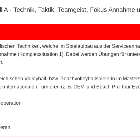
 A - Technik, Taktik, Teamgeist, Fokus Annahme u
ifischen Techniken, welche im Spielaufbau aus der Serviceann
r Annahme (Komplexsituation 1). Dabei werden Übungen für unte
t.
reichischen Volleyball- bzw. Beachvolleyballspielerin im Master
 bei internationalen Turnieren (z. B. CEV- und Beach Pro Tour E
ooperation
ieren.