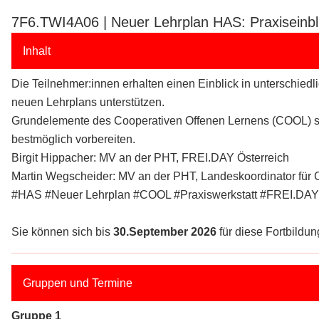
7F6.TWI4A06 | Neuer Lehrplan HAS: Praxiseinb
Inhalt
Die Teilnehmer:innen erhalten einen Einblick in unterschiedl
neuen Lehrplans unterstützen.
Grundelemente des Cooperativen Offenen Lernens (COOL) sow
bestmöglich vorbereiten.
Birgit Hippacher: MV an der PHT, FREI.DAY Österreich
Martin Wegscheider: MV an der PHT, Landeskoordinator für
#HAS #Neuer Lehrplan #COOL #Praxiswerkstatt #FREI.DA
Sie können sich bis
30.September 2026
für diese Fortbildung
Gruppen und Termine
Gruppe 1