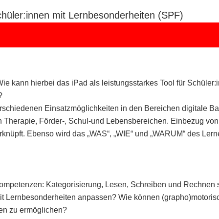
Schüler:innen mit Lernbesonderheiten (SPF)
Wie kann hierbei das iPad als leistungsstarkes Tool für Schüler
?
rschiedenen Einsatzmöglichkeiten in den Bereichen digitale Bar
allen Therapie, Förder-, Schul-und Lebensbereichen. Einbezug
erknüpft. Ebenso wird das „WAS“, „WIE“ und „WARUM“ des Lerne
ompetenzen: Kategorisierung, Lesen, Schreiben und Rechnen s
n mit Lernbesonderheiten anpassen? Wie können (grapho)moto
en zu ermöglichen?