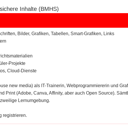
sichere Inhalte (BMHS)
iften, Bilder, Grafiken, Tabellen, Smart-Grafiken, Links
ern
richtsmaterialien
ler-Projekte
tos, Cloud-Dienste
house new media) als IT-Trainerin, Webprogrammiererin und Gra
d Print (Adobe, Canva, Affinity, aber auch Open Source). Sämtl
kurzweilige Lernumgebung.
 registrieren.