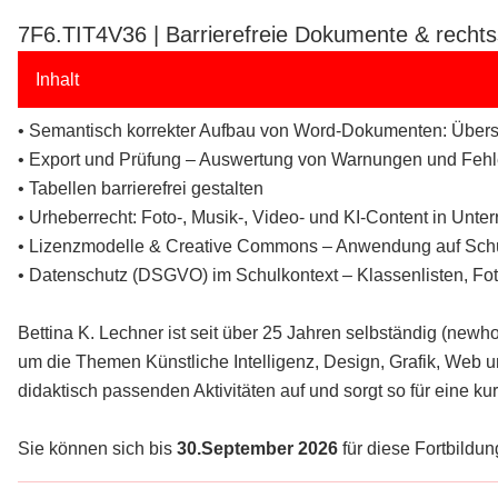
7F6.TIT4V36 | Barrierefreie Dokumente & rechts
Inhalt
• Semantisch korrekter Aufbau von Word-Dokumenten: Überschr
• Export und Prüfung – Auswertung von Warnungen und Fehl
• Tabellen barrierefrei gestalten
• Urheberrecht: Foto-, Musik-, Video- und KI-Content in Unter
• Lizenzmodelle & Creative Commons – Anwendung auf Schü
• Datenschutz (DSGVO) im Schulkontext – Klassenlisten, Fo
Bettina K. Lechner ist seit über 25 Jahren selbständig (new
um die Themen Künstliche Intelligenz, Design, Grafik, Web un
didaktisch passenden Aktivitäten auf und sorgt so für eine 
Sie können sich bis
30.September 2026
für diese Fortbildung